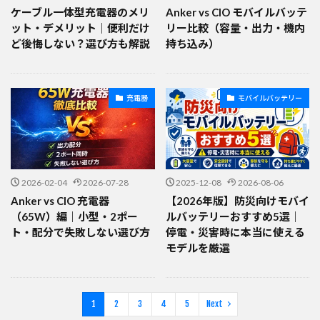
ケーブル一体型充電器のメリ
Anker vs CIO モバイルバッテ
ット・デメリット｜便利だけ
リー比較（容量・出力・機内
ど後悔しない？選び方も解説
持ち込み）
充電器
モバイルバッテリー
2026-02-04
2026-07-28
2025-12-08
2026-08-06
Anker vs CIO 充電器
【2026年版】防災向けモバイ
（65W）編｜小型・2ポー
ルバッテリーおすすめ5選｜
ト・配分で失敗しない選び方
停電・災害時に本当に使える
モデルを厳選
1
2
3
4
5
Next