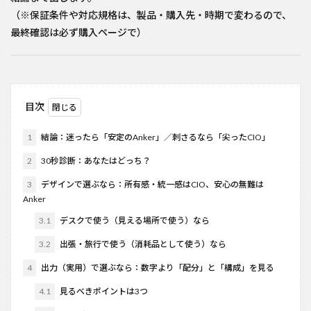
（※保証条件や対応規格は、製品・購入先・時期で変わるので、
最終確認は必ず購入ページで）
目次
1
結論：迷ったら「安定のAnker」／刺さるなら「尖ったCIO」
2
30秒診断：あなたはどっち？
3
デザインで選ぶなら：所有感・統一感はCIO、安心の無難は
Anker
3.1
デスクで使う（見える場所で使う）なら
3.2
出張・旅行で使う（消耗品として使う）なら
4
出力（実用）で選ぶなら：数字より「配分」と「構成」を見る
4.1
見るべきポイントは3つ