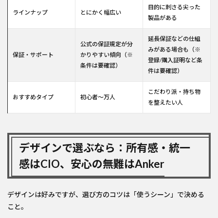
目的に刺さる尖った
ラインナップ
とにかく幅広い
製品がある
延長保証などの仕組
公式の保証規定が分
みがある場合も（※
保証・サポート
かりやすい傾向（※
登録/購入証明など条
条件は要確認）
件は要確認）
こだわり派・持ち物
おすすめタイプ
初心者〜万人
を整えたい人
デザインで選ぶなら：所有感・統一
感はCIO、安心の無難はAnker
デザインは好みですが、選び方のコツは「使うシーン」で決める
こと。