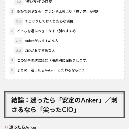
4.2
“使い方別”の目安
5
保証で選ぶなら：ブランド比較より「買い方」が9割
5.1
チェックしておくと安心な項目
6
どっちを選ぶべき？タイプ別おすすめ
6.1
Ankerがおすすめな人
6.2
CIOがおすすめな人
7
この記事の次に読む（用途別に深掘りします）
8
まとめ：迷ったらAnker、こだわるならCIO
結論：迷ったら「安定のAnker」／刺
さるなら「尖ったCIO」
迷ったらAnker