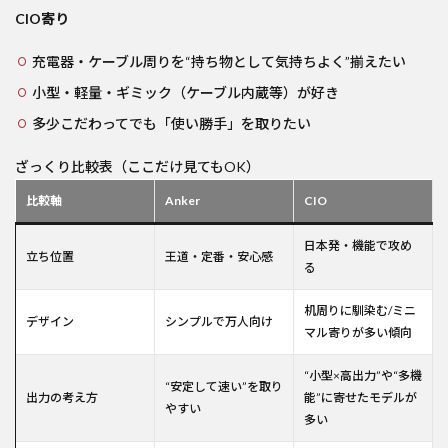
CIO寄り
充電器・ケーブル周りを“持ち物として気持ちよく”揃えたい
小型・軽量・ギミック（ケーブル内蔵等）が好き
多少こだわってでも「使い勝手」を取りたい
ざっくり比較表（ここだけ見てもOK）
比較軸
Anker
CIO
日本発・機能で攻め
立ち位置
王道・定番・安心感
る
机周りに馴染む/ミニ
デザイン
シンプルで万人向け
マル寄りが多い傾向
“小型×高出力”や“多機
“安定して速い”を取り
出力の考え方
能”に寄せたモデルが
やすい
多い