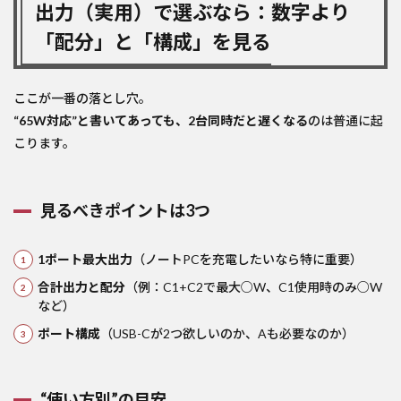
出力（実用）で選ぶなら：数字より
「配分」と「構成」を見る
ここが一番の落とし穴。
“65W対応”と書いてあっても、2台同時だと遅くなる
のは普通に起
こります。
見るべきポイントは3つ
1ポート最大出力
（ノートPCを充電したいなら特に重要）
合計出力と配分
（例：C1+C2で最大○W、C1使用時のみ○W
など）
ポート構成
（USB-Cが2つ欲しいのか、Aも必要なのか）
“使い方別”の目安